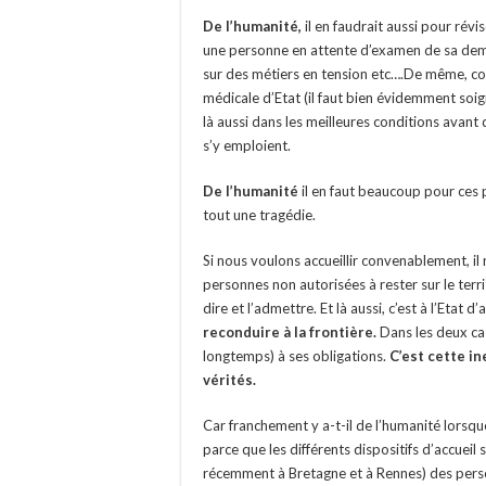
De l’humanité,
il en faudrait aussi pour rév
une personne en attente d’examen de sa deman
sur des métiers en tension etc….De même, c
médicale d’Etat (il faut bien évidemment soigne
là aussi dans les meilleures conditions avant 
s’y emploient.
De l’humanité
il en faut beaucoup pour ces 
tout une tragédie.
Si nous voulons accueillir convenablement, il 
personnes non autorisées à rester sur le terri
dire et l’admettre. Et là aussi, c’est à l’Etat d’
reconduire à la frontière.
Dans les deux ca
longtemps) à ses obligations.
C’est cette in
vérités.
Car franchement y a-t-il de l’humanité lorsque
parce que les différents dispositifs d’accuei
récemment à Bretagne et à Rennes) des person