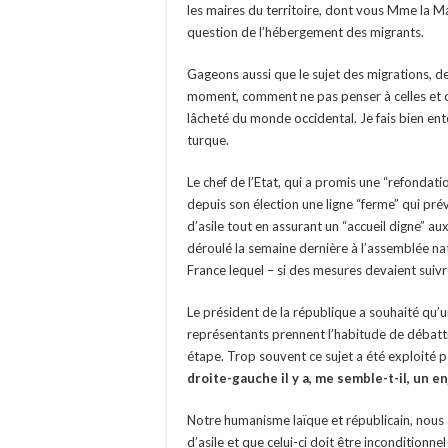
les maires du territoire, dont vous Mme la Mair
question de l’hébergement des migrants.
Gageons aussi que le sujet des migrations, d
moment, comment ne pas penser à celles et ceu
lâcheté du monde occidental. Je fais bien ent
turque.
Le chef de l’Etat, qui a promis une “refondat
depuis son élection une ligne “ferme” qui pré
d’asile tout en assurant un “accueil digne” a
déroulé la semaine dernière à l’assemblée nat
France lequel – si des mesures devaient suiv
Le président de la république a souhaité qu’un
représentants prennent l’habitude de débatt
étape. Trop souvent ce sujet a été exploité p
droite-gauche il y a, me semble-t-il, un e
Notre humanisme laïque et républicain, nous a
d’asile et que celui-ci doit être inconditionnel