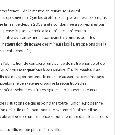
la compétence – de le mettre en œuvre tout aussi
s trop souvent ? Que les droits de ces personnes ne sont pas
que la France depuis 2012 a été condamnée à six reprises par
e pense ici par exemple à la durée de la rétention
s (contre quarante-cinq auparavant), y compris pour les
 l’instauration du fichage des mineurs isolés, (rappelons que la
ièrement dénoncée)
l’obligation de consacrer une partie de notre énergie et de
 quoi nous manquerions à vos valeurs. De l’humanité, il en
blin qui nous permettent de nous défausser sur certains pays
rappelons-le ce système organise la répartition des
péens selon des critères rigides et peu respectueux du
re des situations de désespoir dans toute l’Union européenne. Il
ion de l’asile et à abandonner le système Dublin car il ne
asile et il génère une violence supplémentaire dans le parcours
cueillir, et non plus qui accueille.