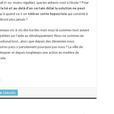
vail (+ ou moins régulier), que les enfants vont à l’école ? Pour
la loi et au-delà d’un certain délai la solution ne peut
u’à quand va-t-on
tolérer cette hypocrisie
qui consiste à
iront plus jamais ?
identaux vis-à-vis des kurdes mais nous le sommes tout autant
répétées sur l’aide au développement. Nous ne sommes en
 national brut…alors que depuis des décennies nous
autres pays y parviennent pourquoi pas nous ? La ville de
velopper et depuis longtemps une action en matière de
sée.
s
LinkedIn