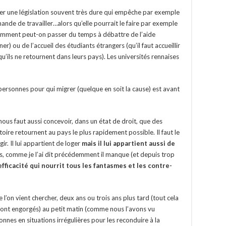
iser une législation souvent très dure qui empêche par exemple
de de travailler…alors qu’elle pourrait le faire par exemple
omment peut-on passer du temps à débattre de l’aide
r) ou de l’accueil des étudiants étrangers (qu’il faut accueillir
qu’ils ne retournent dans leurs pays). Les universités rennaises
personnes pour qui migrer (quelque en soit la cause) est avant
nous faut aussi concevoir, dans un état de droit, que des
toire retournent au pays le plus rapidement possible. Il faut le
agir. Il lui appartient de loger
mais il lui appartient aussi de
s, comme je l’ai dit précédemment il manque (et depuis trop
efficacité qui nourrit tous les fantasmes et les contre-
 l’on vient chercher, deux ans ou trois ans plus tard (tout cela
l sont engorgés) au petit matin (comme nous l’avons vu
nes en situations irrégulières pour les reconduire à la