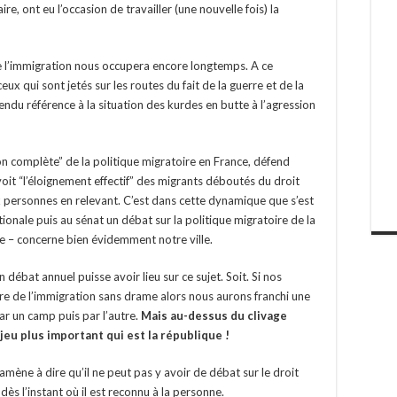
e, ont eu l’occasion de travailler (une nouvelle fois) la
e l’immigration nous occupera encore longtemps. A ce
x qui sont jetés sur les routes du fait de la guerre et de la
endu référence à la situation des kurdes en butte à l’agression
ion complète” de la politique migratoire en France, défend
voit “l’éloignement effectif” des migrants déboutés du droit
ux personnes en relevant. C’est dans cette dynamique que s’est
ionale puis au sénat un débat sur la politique migratoire de la
re – concerne bien évidemment notre ville.
 débat annuel puisse avoir lieu sur ce sujet. Soit. Si nos
re de l’immigration sans drame alors nous aurons franchi une
ar un camp puis par l’autre.
Mais au-dessus du clivage
njeu plus important qui est la république !
mène à dire qu’il ne peut pas y avoir de débat sur le droit
 dès l’instant où il est reconnu à la personne.