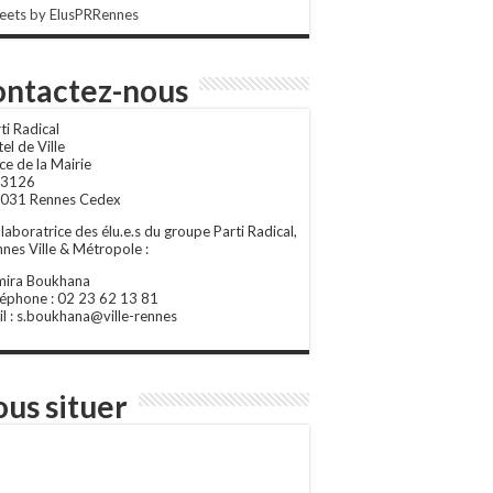
eets by ElusPRRennes
ntactez-nous
ti Radical
el de Ville
ce de la Mairie
 3126
 031 Rennes Cedex
laboratrice des élu.e.s du groupe Parti Radical,
nes Ville & Métropole :
mira Boukhana
éphone : 02 23 62 13 81
l : s.boukhana@ville-rennes
us situer