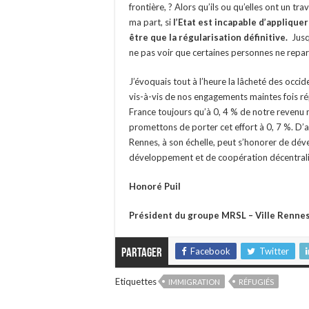
frontière, ? Alors qu’ils ou qu’elles ont un tra
ma part, si
l’Etat est incapable d’appliquer 
être que la régularisation définitive.
Jusq
ne pas voir que certaines personnes ne repart
J’évoquais tout à l’heure la lâcheté des occ
vis-à-vis de nos engagements maintes fois 
France toujours qu’à 0, 4 % de notre revenu
promettons de porter cet effort à 0, 7 %. D’
Rennes, à son échelle, peut s’honorer de dé
développement et de coopération décentrali
Honoré Puil
Président du groupe MRSL – Ville Renne
Facebook
Twitter
Partager
Etiquettes
IMMIGRATION
RÉFUGIÉS