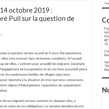
Tw
 14 octobre 2019 :
é Puil sur la question de
Co
Par
Hôt
re
Pla
BP
35
Col
nées la question de leur accueil en France. Elle questionne
Ren
s villes à les recevoir dans de bonnes conditions. Si l’accueil
Sa
 de villes, s’activent pour accueillir les migrants. L’exemple
Tél
 l’engagement de la population et de son tissu associatif aide à
Mai
er les nombreuses familles de réfugiés dans leurs
as pour répondre à la situation de crise que nous connaissons,
utions dignes d’hébergement, l’apparition de campements
No
ration.
ion de ces migrants et nous sommes ici, plusieurs élus, à
ns le cadre de nos délégations. La semaine dernière encore