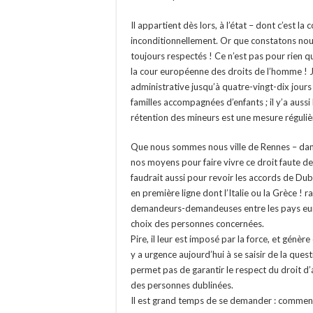
Il appartient dès lors, à l’état – dont c’est 
inconditionnellement. Or que constatons nou
toujours respectés ! Ce n’est pas pour rien 
la cour européenne des droits de l’homme ! J
administrative jusqu’à quatre-vingt-dix jour
familles accompagnées d’enfants ; il y’a aussi
rétention des mineurs est une mesure régul
Que nous sommes nous ville de Rennes – dans 
nos moyens pour faire vivre ce droit faute de
faudrait aussi pour revoir les accords de Du
en première ligne dont l’Italie ou la Grèce ! 
demandeurs-demandeuses entre les pays euro
choix des personnes concernées.
Pire, il leur est imposé par la force, et génè
y a urgence aujourd’hui à se saisir de la quest
permet pas de garantir le respect du droit d’
des personnes dublinées.
Il est grand temps de se demander : comment ac